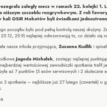
zegrała zaległy mecz w ramach 22. kolejki 1. Li
na niższym szczeblu rozgrywkowym. Z roli fawor
w hali OSiR Mokotów byli świadkami jednostron
 początku było pod pełną kontrolą naszej drużyny. Ze
 25:12, 25:9) najlepiej odwzorowują to, co działo się n
ymała nasza młoda przyjmująca,
Zuzanna Kudlik
i spisa
środkowa
Jagoda Michałek
, zostając najlepiej punkt
najbardziej wartościowej zawodniczki spotkania trafił
była aż 7 punktów (5 asów serwisowych i 2 skuteczne at
lko 3 spotkania – najbliższe już 27 lutego (czwartek)
k.
ka