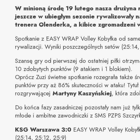
W minioną środę 19 lutego nasza drużyna ro
jeszcze w ubiegłym sezonie rywalizowały 
trenera Olenderka, a kibice zgromadzeni 
Spotkanie z EASY WRAP Volley Kobyłka od samego
rywalizacji. Wyniki poszczególnych setów (25:14,
Szansę gry od pierwszej do ostatniej piłki otrz
10 zdobytych punktów (9 atakiem i 1 blokiem).
Oprócz Zuzi świetne spotkanie rozegrała także 
punktów przy aż 86% skuteczności w ataku! Tytuł 
rozgrywającej
Martyny Kaszyńskiej
, która zdo
Do końca fazy zasadniczej pozostały nam już ty
młode i ambitne zawodniczki z SMS PZPS Szczyr
KSG Warszawa 3:0
EASY WRAP Volley Kobył
(25:14, 25:12, 25:9)