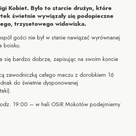
gi Kobiet. Było to starcie drużyn, które
ytek świetnie wywiązały się podopieczne
nego, trzysetowego widowiska.
spół gości nie był w stanie nawiązać wyrównanej
a boisku.
ła się bardzo dobrze, zapisując na swoim koncie
ującą zawodniczką całego meczu z dorobkiem 16
 jednak do świetnie dysponowanej
aki).
 o godz. 19:00 – w hali OSiR Mokotów podejmiemy