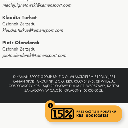
maciej.ignatowski@kamansport.com
Klaudia Turkot
Członek Zarządu
klaudia.turkot@kamansport.com
Piotr Olenderek
Członek Zarządu
piotr.olenderek@kamansport.com
© KAMAN SPORT GROUP SP. Z O.O. WŁAŚCICIELEM STRONY JEST
KAMAN SPORT GROUP SP. Z O.O. KRS: 0000964876, XII WYDZIAŁ
GOSPODARCZY KRS - SĄD REJONOWY DLA M.ST. WARSZAWY, KAPITAŁ
ZAKŁADOWY W CAŁOŚCI OPŁACONY: 50 000,00 ZŁ.
PRZEKAŻ 1,5% PODATKU
KRS: 0001035125