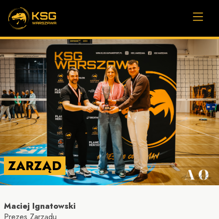
ZARZĄD
Maciej Ignatowski
Prezes Zarządu