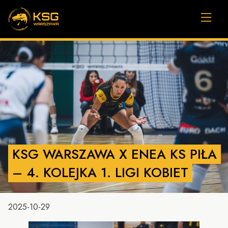
KSG WARSZAWA X ENEA KS PIŁA
– 4. KOLEJKA 1. LIGI KOBIET
2025-10-29