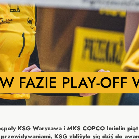
W FAZIE PLAY-OFF
 zespoły KSG Warszawa i MKS COPCO Imielin pi
 przewidywaniami. KSG zbliżyło się dziś do awan