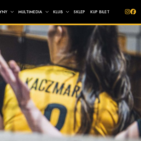
YNY
MULTIMEDIA
KLUB
SKLEP
KUP BILET