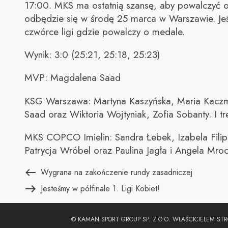
17:00. MKS ma ostatnią szansę, aby powalczyć o 
odbędzie się w środę 25 marca w Warszawie. Jeśl
czwórce ligi gdzie powalczy o medale.
Wynik: 3:0 (25:21, 25:18, 25:23)
MVP: Magdalena Saad
KSG Warszawa: Martyna Kaszyńska, Maria Kaczmar
Saad oraz Wiktoria Wojtyniak, Zofia Sobanty. I tr
MKS COPCO Imielin: Sandra Łebek, Izabela Filip
Patrycja Wróbel oraz Paulina Jagła i Angela Mro
Nawigacja
Poprzedni
Wygrana na zakończenie rundy zasadniczej
wpis:
Następny
Jesteśmy w półfinale 1. Ligi Kobiet!
wpisu
wpis:
© KAMAN SPORT GROUP SP. Z O.O. WŁAŚCICIELEM STR