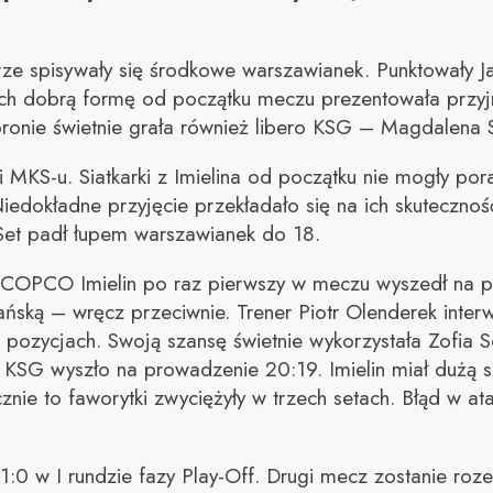
rze spisywały się środkowe warszawianek. Punktowały J
nych dobrą formę od początku meczu prezentowała przyjm
obronie świetnie grała również libero KSG – Magdalena
i MKS-u. Siatkarki z Imielina od początku nie mogły po
Niedokładne przyjęcie przekładało się na ich skutecznoś
 Set padł łupem warszawianek do 18.
S COPCO Imielin po raz pierwszy w meczu wyszedł na 
ńską – wręcz przeciwnie. Trener Piotr Olenderek inter
ozycjach. Swoją szansę świetnie wykorzystała Zofia So
KSG wyszło na prowadzenie 20:19. Imielin miał dużą sz
znie to faworytki zwyciężyły w trzech setach. Błąd w a
w I rundzie fazy Play-Off. Drugi mecz zostanie rozeg