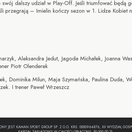
swój dalszy udział w Play-Off. Jeśli triumfować będą g
i przegrają – Imielin kończy sezon w 1. Lidze Kobiet n
zyk, Aleksandra Jedut, Jagoda Michałek, Joanna Wasz
ener Piotr Olenderek
ek, Dominika Milun, Maja Szymańska, Paulina Duda, W
czek. I trener Paweł Wrzeszcz
ONY JEST KAMAN SPORT GROUP SP. Z O.O. KRS: 0000964876, XII WYDZIAŁ GO
KAPITAŁ ZAKŁADOWY W CAŁOŚCI OPŁACONY: 50 000,00 ZŁ.