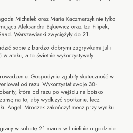
agoda Michałek oraz Maria Kaczmarzyk nie tylko
ująca Aleksandra Bąkiewicz oraz Iza Filipek,
 Saad. Warszawianki zwyciężyły do 21.
radzić sobie z bardzo dobrymi zagrywkami Julii
ć w ataku, a to świetnie wykorzystywały
prowadzenie. Gospodynie zgubiły skuteczność w
weniował od razu. Wykorzystał swoje 30-
banty, która od razu po wejściu na boisko
ansę na to, aby wydłużyć spotkanie, lecz
taku Angeli Mroczek zakończył mecz przy wyniku
rany w sobotę 21 marca w Imielinie o godzinie