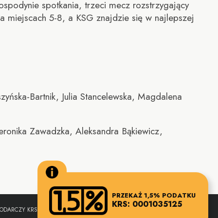
ospodynie spotkania, trzeci mecz rozstrzygający
a miejscach 5-8, a KSG znajdzie się w najlepszej
yńska-Bartnik, Julia Stancelewska, Magdalena
eronika Zawadzka, Aleksandra Bąkiewicz,
PRZEKAŻ 1,5% PODATKU
KRS: 0001035125
SPODARCZY KRS - SĄD REJONOWY DLA M.ST. WARSZAWY,