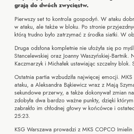
grają do dwóch zwycięstw.
Pierwszy set to kontrola gospodyń. W ataku dob
w ataku, ale także w bloku. Po stronie przyjezd
którą trudno było zatrzymać z środka siatki. W 
Druga odsłona kompletnie nie ułożyła się po myśl
Stancelewskiej oraz Joanny Waszyńskiej-Bartnik. 
Kaczmarzyk i Michałek ustawiając szczelny blok.
Ostatnia partia wzbudziła najwięcej emocji. MK
ataku, a Aleksandra Bąkiewicz wraz z Mają Szyma
sekundowe przerwy, a także dokonywał zmian na p
zdobyła dwa bardzo ważne punkty, dzięki którym 
zabrakło im chłodnej głowy w końcówce i ostatec
25:23.
KSG Warszawa prowadzi z MKS COPCO Imielin 1:0 