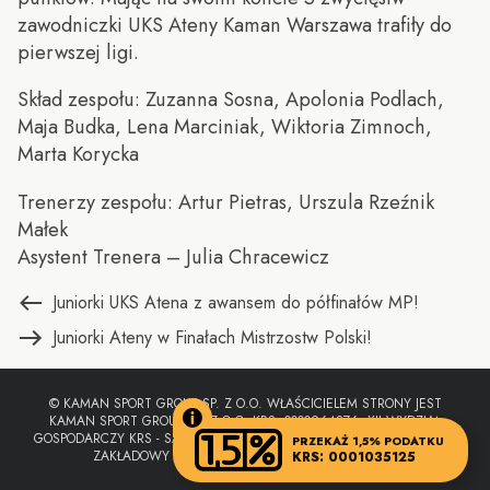
zawodniczki UKS Ateny Kaman Warszawa trafiły do
pierwszej ligi.
Skład zespołu: Zuzanna Sosna, Apolonia Podlach,
Maja Budka, Lena Marciniak, Wiktoria Zimnoch,
Marta Korycka
Trenerzy zespołu: Artur Pietras, Urszula Rzeźnik
Małek
Asystent Trenera – Julia Chracewicz
Nawigacja
Poprzedni
Juniorki UKS Atena z awansem do półfinałów MP!
wpis:
Następny
Juniorki Ateny w Finałach Mistrzostw Polski!
wpisu
wpis:
© KAMAN SPORT GROUP SP. Z O.O. WŁAŚCICIELEM STRONY JEST
KAMAN SPORT GROUP SP. Z O.O. KRS: 0000964876, XII WYDZIAŁ
GOSPODARCZY KRS - SĄD REJONOWY DLA M.ST. WARSZAWY, KAPITAŁ
PRZEKAŻ 1,5% PODATKU
ZAKŁADOWY W CAŁOŚCI OPŁACONY: 50 000,00 ZŁ.
KRS: 0001035125