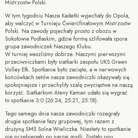
Mistrzostw Polski.
W tym tygodniu Nasze Kadetki wyjechały do Opola,
aby walczyć w Turnieju Ćwierćfinałowym Mistrzostw
Polski. Na zawody pojechały prosto z obozu w
Sokołowie Podlaskim, gdzie formę szlifowała spora
grupa zawodniczek Naszego Klubu.
W turniej weszliśmy dobrze. Naszymi pierwszymi
przeciwniczkami były siatkarki zespołu UKS Green
Volley Ełk. Spotkanie było zacięte, a w nerwowych
końcówkach setów nasze zawodniczki okazywały się
spokojniejsze i przechyliły szalę zwycięstwa na naszą
korzyść. Siatkarkom Ateny Kaman udało się wygrać
to spotkanie 3:0 (26:24, 25:21, 25:18).
Tego samego dnia nasze zawodniczki rozegrały
drugie spotkanie fazy grupowej, tym razem z
drużyną SMS Solna Wieliczka. Niestety to spotkanie
nie przebiegało po naszej myśli. Zostało ono