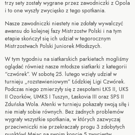
trzy sety zostały wygrane przez zawodniczki z Opola
i to one wyszły zwycięsko z tego spotkania.
Nasze zawodniczki niestety nie zdołały wywalczyć
awansu do kolejnej fazy Mistrzostw Polski i na tym
etapie skończył się ich udział w tegorocznym
Mistrzostwach Polski Juniorek Młodszych.
W tym tygodniu na siatkarskich parkietach mogliśmy
oglądać również nasze młodsze siatkarki z kategorii
“czwórek”. W sobotę 25. lutego wzięły udział w
turnieju „rozstawieniowym” Łódzkiej Ligi Czwórek.
Podczas niego zmierzyły się z zespołami ŁKS II, UKS
II Ozorków, UMKS I Tuszyn, Łaskovia III oraz SPS II
Zduńska Wola. Atenki w turnieju pokazały swoją siłę i
nie miały sobie równych. Bez żadnych problemów
wygrały wszystkie spotkania, w których zazwyczaj
przeciwniczki nie przekraczały progu 3 zdobytych
punktów! Mając na swoim koncie 5 zwycięstw