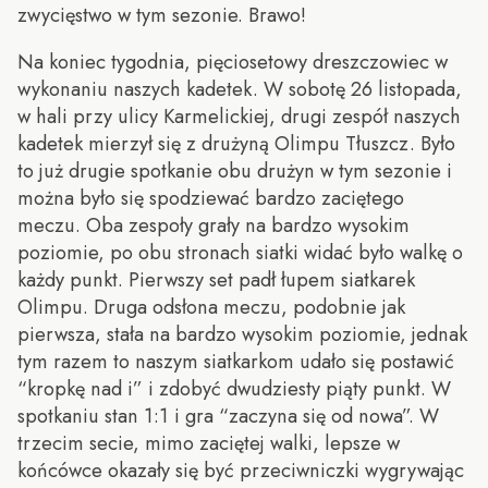
zwycięstwo w tym sezonie. Brawo!
Na koniec tygodnia, pięciosetowy dreszczowiec w
wykonaniu naszych kadetek. W sobotę 26 listopada,
w hali przy ulicy Karmelickiej, drugi zespół naszych
kadetek mierzył się z drużyną Olimpu Tłuszcz. Było
to już drugie spotkanie obu drużyn w tym sezonie i
można było się spodziewać bardzo zaciętego
meczu. Oba zespoły grały na bardzo wysokim
poziomie, po obu stronach siatki widać było walkę o
każdy punkt. Pierwszy set padł łupem siatkarek
Olimpu. Druga odsłona meczu, podobnie jak
pierwsza, stała na bardzo wysokim poziomie, jednak
tym razem to naszym siatkarkom udało się postawić
“kropkę nad i” i zdobyć dwudziesty piąty punkt. W
spotkaniu stan 1:1 i gra “zaczyna się od nowa”. W
trzecim secie, mimo zaciętej walki, lepsze w
końcówce okazały się być przeciwniczki wygrywając