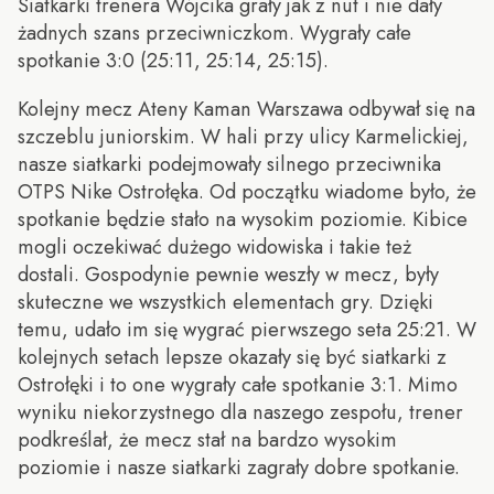
Siatkarki trenera Wójcika grały jak z nut i nie dały
żadnych szans przeciwniczkom. Wygrały całe
spotkanie 3:0 (25:11, 25:14, 25:15).
Kolejny mecz Ateny Kaman Warszawa odbywał się na
szczeblu juniorskim. W hali przy ulicy Karmelickiej,
nasze siatkarki podejmowały silnego przeciwnika
OTPS Nike Ostrołęka. Od początku wiadome było, że
spotkanie będzie stało na wysokim poziomie. Kibice
mogli oczekiwać dużego widowiska i takie też
dostali. Gospodynie pewnie weszły w mecz, były
skuteczne we wszystkich elementach gry. Dzięki
temu, udało im się wygrać pierwszego seta 25:21. W
kolejnych setach lepsze okazały się być siatkarki z
Ostrołęki i to one wygrały całe spotkanie 3:1. Mimo
wyniku niekorzystnego dla naszego zespołu, trener
podkreślał, że mecz stał na bardzo wysokim
poziomie i nasze siatkarki zagrały dobre spotkanie.