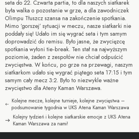
seta do 22. Czwarta partia, to dla naszych siatkarek
była walka o pozostanie w grze, a dla zawodniczek
Olimpu Tłuszcz szansa na zakończenie spotkania.
Mimo ‘gorszej’ sytuacji w meczu, nasze siatkarki nie
poddały się! Udało im się wygrać seta i tym samym
doprowadzić do remisu. Było jasne, że zwycięzcę
spotkania wyłoni tie-break. Ten stał na najwyższym
poziomie, żaden z zespołów nie chciał odpuścić
zwycięstwa. W końcu, po grze na przewagi, naszym
siatkarkom udało się wygrać piątego seta 17:15 i tym
samym cały mecz 3:2. Było to niezwykle ważne
zwycięstwo dla Ateny Kaman Warszawa.
Nawigacja
Poprzedni
Kolejne mecze, kolejne turnieje, kolejne zwycięstwa –
wpis:
podsumowanie tygodnia w UKS Atena Kaman Warszawa
wpisu
Następny
Kolejny tydzień i kolejne siatkarskie emocje z UKS Atena
wpis:
Kaman Warszawa za nami!