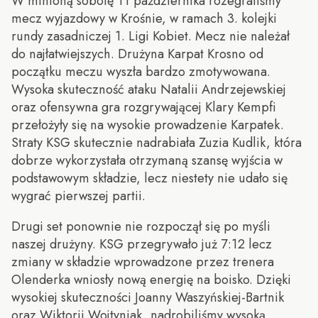
W minioną sobotę 11 października rozegraliśmy
mecz wyjazdowy w Krośnie, w ramach 3. kolejki
rundy zasadniczej 1. Ligi Kobiet. Mecz nie należał
do najłatwiejszych. Drużyna Karpat Krosno od
początku meczu wyszła bardzo zmotywowana.
Wysoka skuteczność ataku Natalii Andrzejewskiej
oraz ofensywna gra rozgrywającej Klary Kempfi
przełożyły się na wysokie prowadzenie Karpatek.
Straty KSG skutecznie nadrabiała Zuzia Kudlik, która
dobrze wykorzystała otrzymaną szansę wyjścia w
podstawowym składzie, lecz niestety nie udało się
wygrać pierwszej partii.
Drugi set ponownie nie rozpoczął się po myśli
naszej drużyny. KSG przegrywało już 7:12 lecz
zmiany w składzie wprowadzone przez trenera
Olenderka wniosły nową energię na boisko. Dzięki
wysokiej skuteczności Joanny Waszyńskiej-Bartnik
oraz Wiktorii Wojtyniak, nadrobiliśmy wysoką