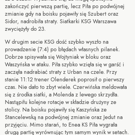
zakończyć pierwszą partię, lecz Piła po podwójnej
zmianie gdy na boisku pojawiły się Szubert oraz
Sidor, nadrobiła straty. Siatkarki KSG Warszawa
zwyciężyły do 23.
W drugim secie KSG dość szybko wyszło na
prowadzenie (7:4) po błędach własnych pilanek.
Dobrze spisywała się Wojtyniak w bloku oraz
Waszyńska w ataku. Piła szybko wzięła się w garść i
zaczęła nadrabiać straty z Urban na czele. Przy
stanie 11:12 trener Olenderek poprosił o pierwszy
czas. Nie dało to zbyt wiele. Czerwińska meldowała
się z środka siatki, a Molenda z lewego skrzydła.
Nastąpiłu kolejne rotacje w składzie drużyny ze
stolicy. Na boisku pojawiły się Kaszyńska ze
Stancelewską na podwójnej zmianie oraz Jedut na
przyjęciu. Mimo starań, to Enea KS Piła wygrała
drugą partię wyrównując tym samym wynik w setach.