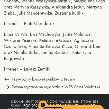
Sobanty, Joanna Waszyńska-Bartnik, Magdalena Saad
oraz Martyna Kaszyńska, Aleksandra Jedut, Martyna
Zięba, Julia Stancelewska, Zuzanna Kudlik
I trener – Piotr Olenderek
Enea KS Piła: Ewa Machowska, Julita Molenda,
Wiktoria Pisarska, Katarzyna Góźdź, Agnieszka
Czerwińska, Alina Bartkowska-Kluza, Oliwia Urban
oraz Natalia Sidor, Emilia Szubert, Katarzyna
Bagrowska
I trener – Łukasz Zemlik
Nawigacja
Poprzedni
Przywozimy komplet punktów z Krosna
wpis:
Następny
Pewna wygrana na wyjeździe z WTS Solna Wieliczka
wpisu
wpis:
© KAMAN SPORT GROUP SP. Z O.O. WŁAŚCICIELEM STRONY JEST
KAMAN SPORT GROUP SP. Z O.O. KRS: 0000964876, XII WYDZIAŁ