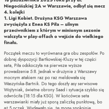
Niegocińskiej 2A w Warszawie, odbył się mecz
4. kolejki
1. Ligi Kobiet. Drużyna KSG Warszawa
zwyciężyła z Enea KS Piła – silnym
przeciwnikiem z którym w minionym sezonie
walczyła w play-offach o wejście do wielkiego
finału.
Początek meczu to wyrównana gra obu zespołów. Po
dobrej dyspozycji Bartkowskiej-Kluzy w tej części
seta, Piła odskoczyła na pierwsze wyższe
prowadzenie 5:8. Jednak w drużynie z Warszawy
mocnym atakiem raz po raz meldowała się
Waszyńska-Bartnik. Do tego doszły asy serwisowe
Wojtyniak, świetne obrony Saad i sytuacja szybko się
odwróciła (18:15 dla KSG). W końcówce seta
warszawianki miały już sporą zaliczkę punktową, bo
aż 5 oczek. Wydawało się, że mogą spokojnie