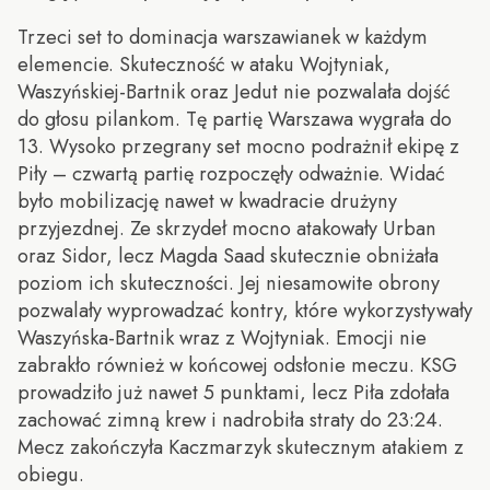
Trzeci set to dominacja warszawianek w każdym
elemencie. Skuteczność w ataku Wojtyniak,
Waszyńskiej-Bartnik oraz Jedut nie pozwalała dojść
do głosu pilankom. Tę partię Warszawa wygrała do
13. Wysoko przegrany set mocno podrażnił ekipę z
Piły – czwartą partię rozpoczęły odważnie. Widać
było mobilizację nawet w kwadracie drużyny
przyjezdnej. Ze skrzydeł mocno atakowały Urban
oraz Sidor, lecz Magda Saad skutecznie obniżała
poziom ich skuteczności. Jej niesamowite obrony
pozwalały wyprowadzać kontry, które wykorzystywały
Waszyńska-Bartnik wraz z Wojtyniak. Emocji nie
zabrakło również w końcowej odsłonie meczu. KSG
prowadziło już nawet 5 punktami, lecz Piła zdołała
zachować zimną krew i nadrobiła straty do 23:24.
Mecz zakończyła Kaczmarzyk skutecznym atakiem z
obiegu.